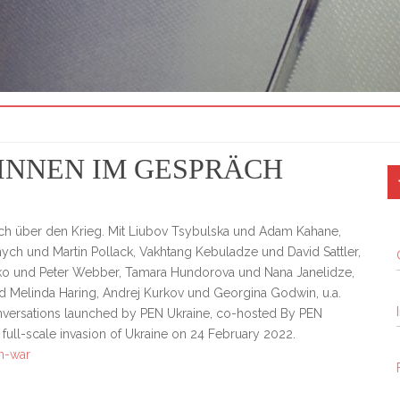
INNEN IM GESPRÄCH
U
S
äch über den Krieg. Mit Liubov Tsybulska und Adam Kahane,
ch und Martin Pollack, Vakhtang Kebuladze und David Sattler,
ko und Peter Webber, Tamara Hundorova und Nana Janelidze,
und Melinda Haring, Andrej Kurkov und Georgina Godwin, u.a.
onversations launched by PEN Ukraine, co-hosted By PEN
 a full-scale invasion of Ukraine on 24 February 2022.
on-war