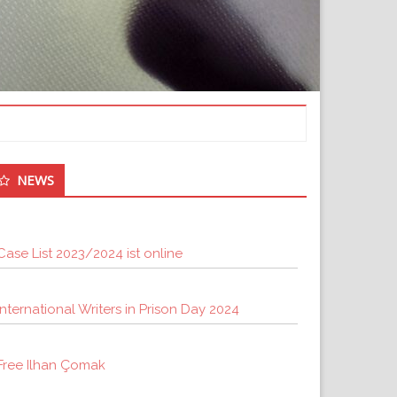
ntergeordnet
NEWS
eitenleiste
Case List 2023/2024 ist online
International Writers in Prison Day 2024
Free Ilhan Çomak