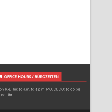
OFFICE HOURS / BÜROZEITEN
n,Tue,Thu: 10 a.m. to 4 p.m. MO, DI, DO: 10.00 bis
.00 Uhr