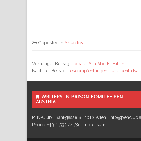
Geposted in
Aktuelles
Vorheriger Beitrag:
Update: Alla Abd El-Fattah
Nächster Beitrag:
Leseempfehlungen: Juneteenth Nat
WRITERS-IN-PRISON-KOMITEE PEN
AUSTRIA
PEN-Club | Bankgasse 8 | 1010 Wien | info@penclub.at
Phone: +43-1-533 44 59 |
Impressum