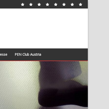
Startseite
About
Frauenkomitee
Honorary
Take
Bücher
Presse
PEN
WiP
2023
Members
Action
Club
/
Austria
WaR
resse
PEN Club Austria