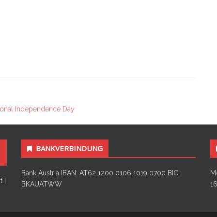
ional Independence Day
BANKVERBINDUNG
Bank Austria IBAN: AT62 1200 0106 1019 0700 BIC:
Mo
 |
BKAUATWW
16