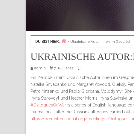
DU BIST HIER:
Ukrainische Autor:innen im Gespräch
Home
UKRAINISCHE AUTOR:
admin
7. Juni 2022
Ein Zeitdokument: Ukrainische Autor:innen im Gespr
Natalka Snyadanko und Margaret Atwood, Oleksiy Pany
Petro Yatsenko und Paolo Giordana, Volodymyr Shei
Iryna Starovoyt und Heather Morris, Iryna Slavinska 
#DialoguesOnWar
is a series of English-language c
International, after the Russian authorities carried out
https://pen-international.org/meetings…/dialogues-