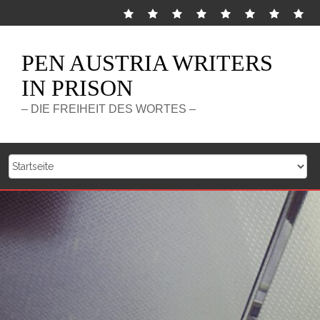
Zurück
Startseite
About
Frauenkomitee
Honorary
Take
Bücher
Presse
PE
zum
WiP
2023
Members
Action
Cl
Inhalt
/
Aus
PEN AUSTRIA WRITERS
WaR
IN PRISON
– DIE FREIHEIT DES WORTES –