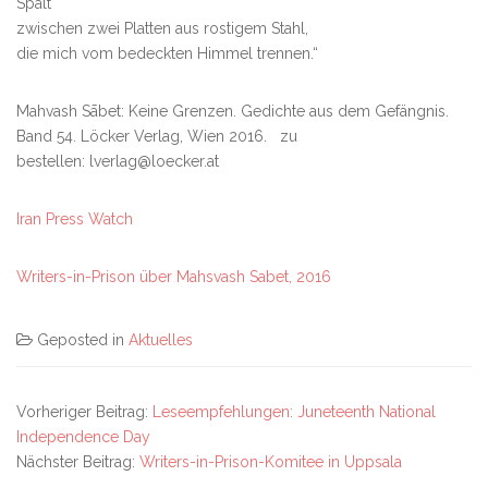
Spalt
zwischen zwei Platten aus rostigem Stahl,
die mich vom bedeckten Himmel trennen.“
Mahvash
Sābet: Keine Grenzen. Gedichte aus dem Gefängnis.
Band 54. Löcker Verlag, Wien 2016. zu
bestellen: lverlag@loecker.at
Iran Press Watch
Writers-in-Prison über Mahsvash Sabet, 2016
POST
Geposted in
Aktuelles
NAVIGATION
Vorheriger Beitrag:
Leseempfehlungen: Juneteenth National
Independence Day
Nächster Beitrag:
Writers-in-Prison-Komitee in Uppsala